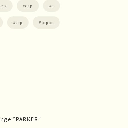
pms
cap
e
top
topos
7
ange “PARKER”