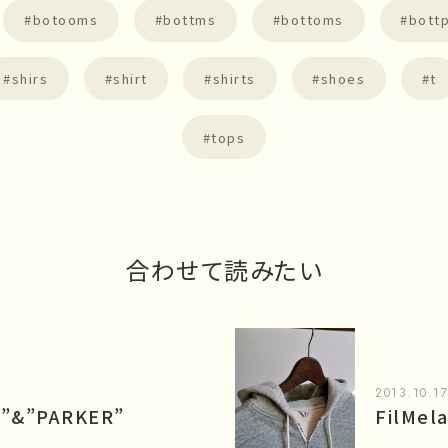
botooms
bottms
bottoms
bott
shirs
shirt
shirts
shoes
t
tops
合わせて読みたい
2013.10.1
Y”&”PARKER”
FilMel