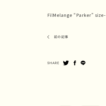
FilMelange “Parker” si
前の記事
SHARE