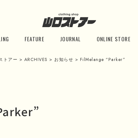
LING
FEATURE
JOURNAL
ONLINE STORE
ストアー
>
ARCHIVES
>
お知らせ
>
FilMelange “Parker”
Parker”