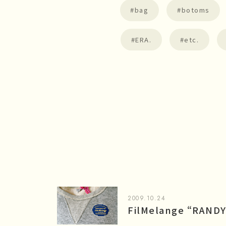
bag
botoms
ERA.
etc.
2009.10.24
FilMelange “RAND