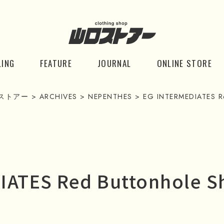
LING
FEATURE
JOURNAL
ONLINE STORE
ストアー
>
ARCHIVES
>
NEPENTHES
>
EG INTERMEDIATES Red
ATES Red Buttonhole Sh