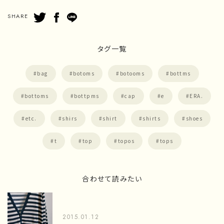
SHARE
タグ一覧
bag
botoms
botooms
bottms
bottoms
bottpms
cap
e
ERA.
etc.
shirs
shirt
shirts
shoes
t
top
topos
tops
合わせて読みたい
2015.01.12