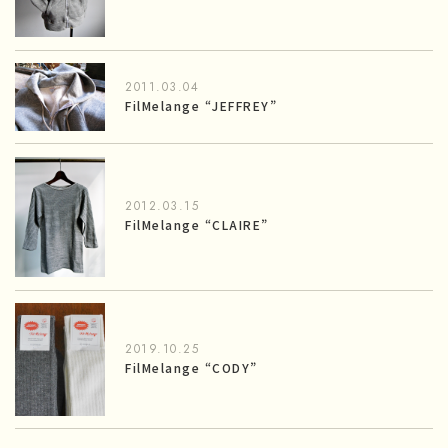
2011.03.04
FilMelange “JEFFREY”
2012.03.15
FilMelange “CLAIRE”
2019.10.25
FilMelange “CODY”