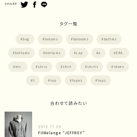
SHARE
タグ一覧
bag
botoms
botooms
bottms
bottoms
bottpms
cap
e
ERA.
etc.
shirs
shirt
shirts
shoes
t
top
topos
tops
合わせて読みたい
2012.11.29
FilMelange “JEFFREY”