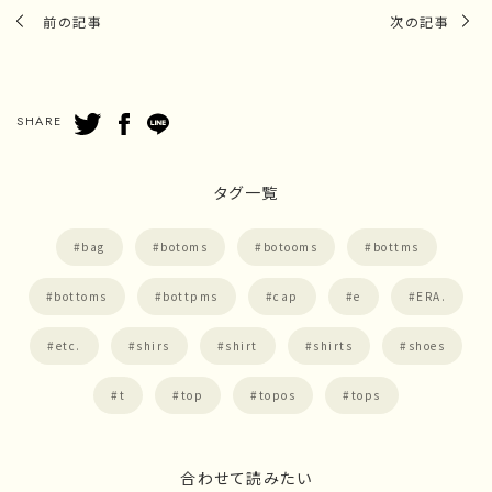
前の記事
次の記事
SHARE
タグ一覧
bag
botoms
botooms
bottms
bottoms
bottpms
cap
e
ERA.
etc.
shirs
shirt
shirts
shoes
t
top
topos
tops
合わせて読みたい