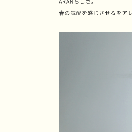
ARANらしさ。
春の気配を感じさせるをア