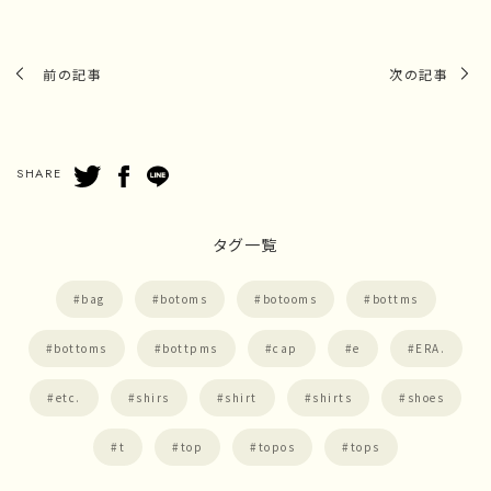
前の記事
次の記事
SHARE
タグ一覧
bag
botoms
botooms
bottms
bottoms
bottpms
cap
e
ERA.
etc.
shirs
shirt
shirts
shoes
t
top
topos
tops