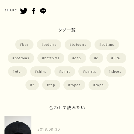
SHARE
タグ一覧
bag
botoms
botooms
bottms
bottoms
bottpms
cap
e
ERA.
etc.
shirs
shirt
shirts
shoes
t
top
topos
tops
合わせて読みたい
2019.08.30