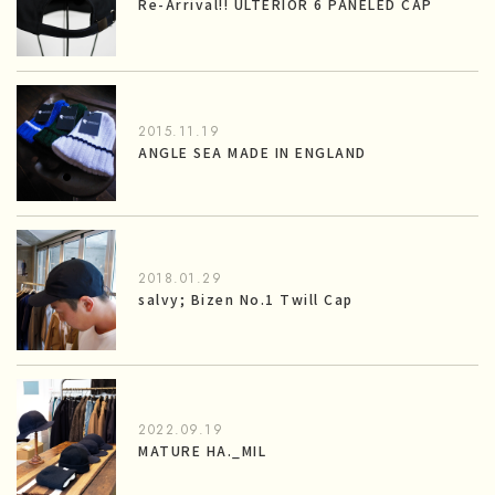
Re-Arrival!! ULTERIOR 6 PANELED CAP
2015.11.19
ANGLE SEA MADE IN ENGLAND
2018.01.29
salvy; Bizen No.1 Twill Cap
2022.09.19
MATURE HA._MIL