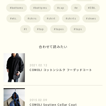
bottoms
bottpms
cap
e
ERA.
etc.
shirs
shirt
shirts
shoes
t
top
topos
tops
合わせて読みたい
2021.02.12
COMOLI コットンシルク フーデッドコート
2015.02.09
COMOLI Soutien Collar Coat