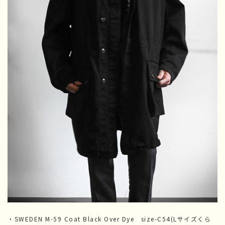
・SWEDEN M-59 Coat Black Over Dye size-C54(Lサイズくら