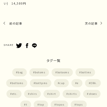
い) 14,580円
前の記事
次の記事
SHARE
タグ一覧
bag
botoms
botooms
bottms
bottoms
bottpms
cap
e
ERA.
etc.
shirs
shirt
shirts
shoes
t
top
topos
tops