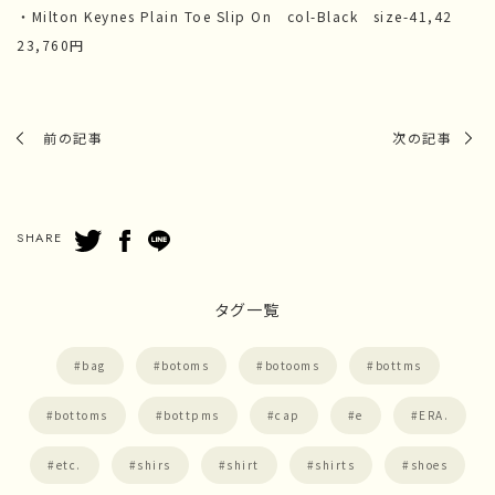
・Milton Keynes Plain Toe Slip On col-Black size-41,42
23,760円
前の記事
次の記事
SHARE
タグ一覧
bag
botoms
botooms
bottms
bottoms
bottpms
cap
e
ERA.
etc.
shirs
shirt
shirts
shoes