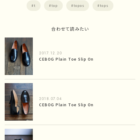
t
top
topos
tops
合わせて読みたい
2017.12.20
CEBOG Plain Toe Slip On
2018.07.04
CEBOG Plain Toe Slip On