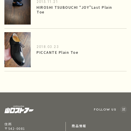
2015.11.21
HIROSHI TSUBOUCHI “JOY”Last Plain
Toe
2018.03.23
PICCANTE Plain Toe
FOLLOW US
住所
商品情報
〒542-0081