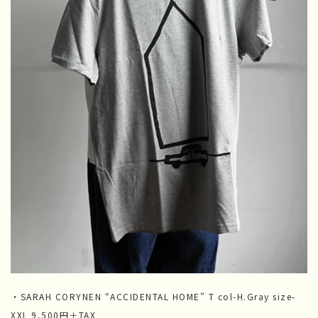
・SARAH CORYNEN “ACCIDENTAL HOME” T col-H.Gray size-
XXL 9,500円＋TAX