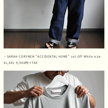
・SARAH CORYNEN “ACCIDENTAL HOME” col-Off White size-
XL,XXL 9,500円＋TAX