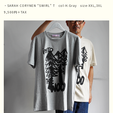
・SARAH CORYNEN “SWIRL” T col-H.Gray size-XXL,3XL
9,500円＋TAX