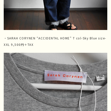
・SARAH CORYNEN “ACCIDENTAL HOME” T col-Sky Blue size-
XXL 9,500円＋TAX