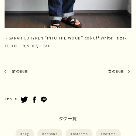
・SARAH CORYNEN “INTO THE WOOD” col-Off White size-
XL,XXL 9,500円＋TAX
前の記事
次の記事
SHARE
タグ一覧
bag
botoms
botooms
bottms