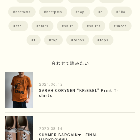
bottoms
bottpms
cap
e
ERA.
etc.
shirs
shirt
shirts
shoes
t
top
topos
tops
合わせて読みたい
2021.06.12
SARAH CORYNEN “KRiEBEL” Print T-
shirts
2020.08.14
SUMMER BARGAIN❤︎ FINAL
MARKDOWN!!