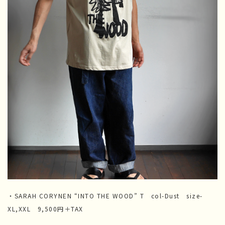
・SARAH CORYNEN “INTO THE WOOD” T col-Dust size-
XL,XXL 9,500円＋TAX