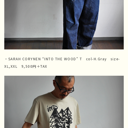
・SARAH CORYNEN “INTO THE WOOD” T col-H.Gray size-
XL,XXL 9,500円＋TAX