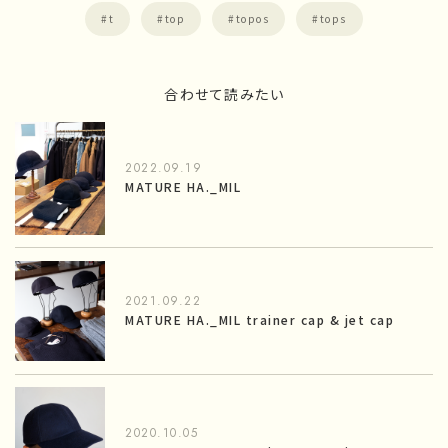
t
top
topos
tops
合わせて読みたい
2022.09.19
MATURE HA._MIL
2021.09.22
MATURE HA._MIL trainer cap & jet cap
2020.10.05