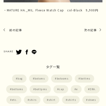
・MATURE HA._MIL. Fleece Watch Cap col-Black 9,900円
前の記事
次の記事
SHARE
タグ一覧
bag
botoms
botooms
bottms
bottoms
bottpms
cap
e
ERA.
etc.
shirs
shirt
shirts
shoes