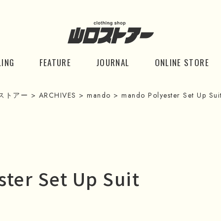
LING
FEATURE
JOURNAL
ONLINE STORE
ストアー
>
ARCHIVES
>
mando
>
mando Polyester Set Up Sui
ter Set Up Suit