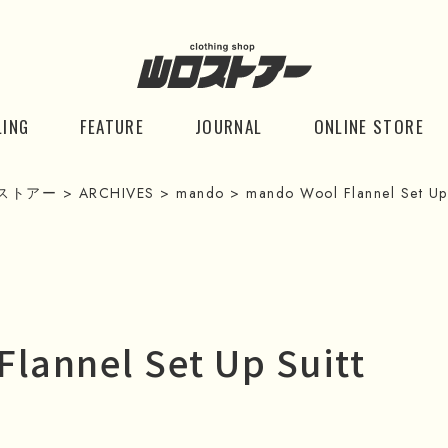
LING
FEATURE
JOURNAL
ONLINE STORE
ストアー
>
ARCHIVES
>
mando
>
mando Wool Flannel Set Up 
lannel Set Up Suitt