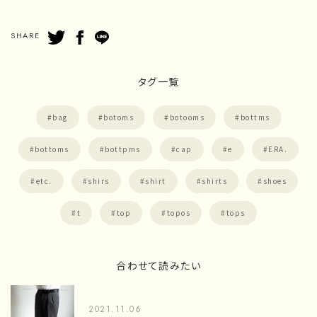
SHARE
タグ一覧
bag
botoms
botooms
bottms
bottoms
bottpms
cap
e
ERA.
etc.
shirs
shirt
shirts
shoes
t
top
topos
tops
合わせて読みたい
2021.11.06