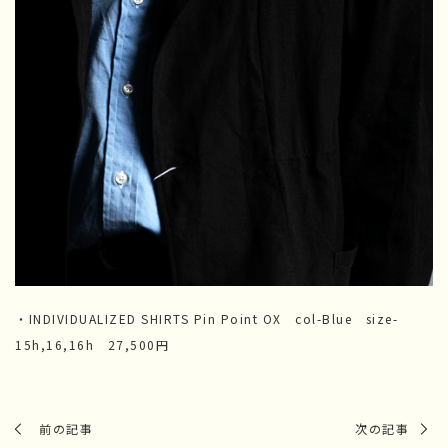
・INDIVIDUALIZED SHIRTS Pin Point OX col-Blue size-
15h,16,16h 27,500円
前の記事
次の記事