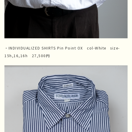
・INDIVIDUALIZED SHIRTS Pin Point OX col-White size-
15h,16,16h 27,500円