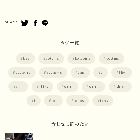
SHARE
タグ一覧
bag
botoms
botooms
bottms
bottoms
bottpms
cap
e
ERA.
etc.
shirs
shirt
shirts
shoes
t
top
topos
tops
合わせて読みたい