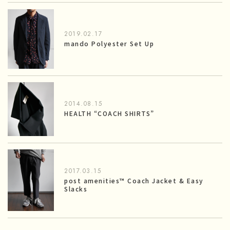
2019.02.17
mando Polyester Set Up
2014.08.15
HEALTH “COACH SHIRTS”
2017.03.15
post amenities™ Coach Jacket & Easy
Slacks