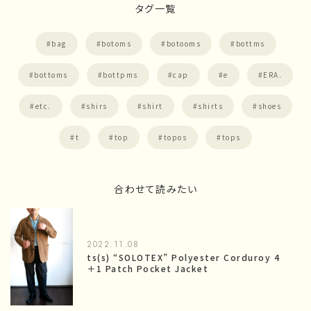
タグ一覧
bag
botoms
botooms
bottms
bottoms
bottpms
cap
e
ERA.
etc.
shirs
shirt
shirts
shoes
t
top
topos
tops
合わせて読みたい
2022.11.08
ts(s) “SOLOTEX” Polyester Corduroy 4
＋1 Patch Pocket Jacket