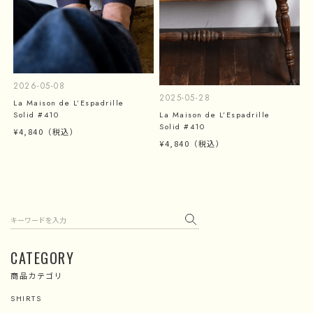
2026-05-08
2025-05-28
La Maison de L’Espadrille
La Maison de L’Espadrille
Solid #410
Solid #410
¥4,840
（税込）
¥4,840
（税込）
検索
CATEGORY
商品カテゴリ
SHIRTS