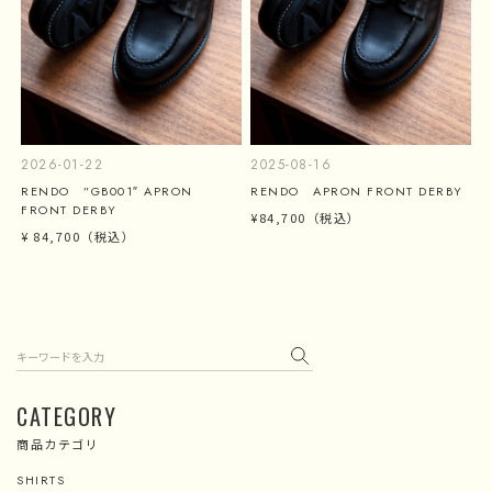
2026-01-22
2025-08-16
RENDO ”GB001″ APRON
RENDO APRON FRONT DERBY
FRONT DERBY
¥84,700
（税込）
¥ 84,700
（税込）
検索
CATEGORY
商品カテゴリ
SHIRTS