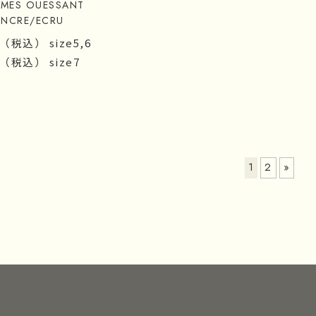
AMES OUESSANT
ENCRE/ECRU
（税込）
size5,6
（税込）
size7
1
2
»