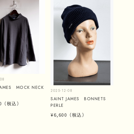
-08
 JAMES MOCK NECK
2025-12-08
Ⅱ
SAINT JAMES BONNETS
0
（税込）
PERLE
¥6,600
（税込）