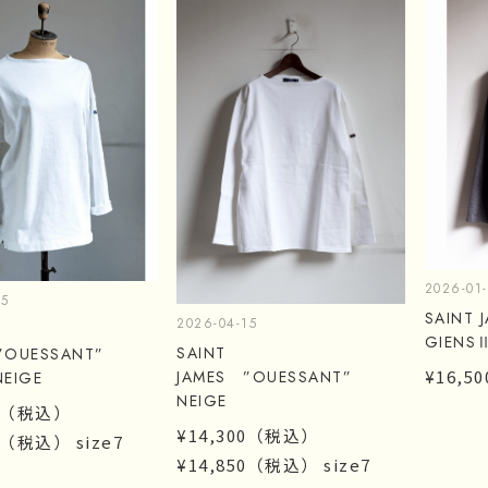
2026-01
15
SAINT
2026-04-15
GIENS
SAINT
”OUESSANT”
¥16,50
JAMES ”OUESSANT”
NEIGE
NEIGE
（税込）
¥14,300
（税込）
（税込）
size7
¥14,850
（税込）
size7