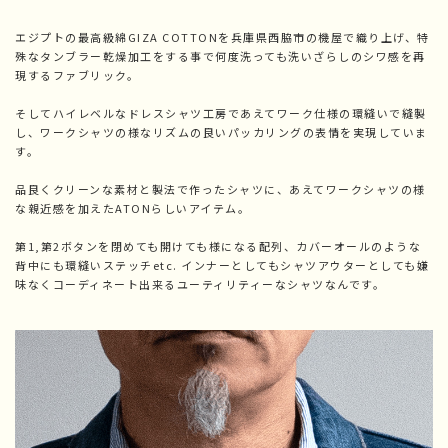
エジプトの最高級綿GIZA COTTONを兵庫県西脇市の機屋で織り上げ、特
殊なタンブラー乾燥加工をする事で何度洗っても洗いざらしのシワ感を再
現するファブリック。
そしてハイレベルなドレスシャツ工房であえてワーク仕様の環縫いで縫製
し、ワークシャツの様なリズムの良いパッカリングの表情を実現していま
す。
品良くクリーンな素材と製法で作ったシャツに、あえてワークシャツの様
な親近感を加えたATONらしいアイテム。
第1,第2ボタンを閉めても開けても様になる配列、カバーオールのような
背中にも環縫いステッチetc. インナーとしてもシャツアウターとしても嫌
味なくコーディネート出来るユーティリティーなシャツなんです。