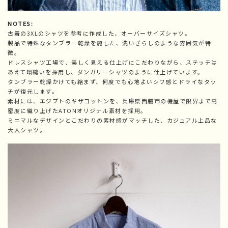
NOTES:
古着の3XLのシャツを参考に作成した、オーバーサイズシャツ。
製品で特殊なタンブラー乾燥を施した、洗いざらしのような雰囲気が特
徴。
ドレスシャツ工場で、美しく見える仕上げにこだわりながら、ステッチは
あえて環縫いを採用し、ダンガリーシャツのように仕上げています。
タンブラー乾燥かけても縮まず、何度でも心地よいシワ感とドライなタッ
チが復元します。
素材には、エジプトのギザコットンを、兵庫県西脇市の機屋で限界まで高
密度に織り上げたATONオリジナル素材を採用。
ミニマルなデザインとこだわりの素材感がマッチした、カジュアル上品な
大人シャツ。