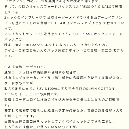
いかにアメリカのルーツが英国にあるかが改めて伺えます。
そして、今回のオックスフォードバックスはJ.PRESS ORIGINALSで展開
している
2タックのインプリーツで 当時オーダーメイドで作られたアーカイブサン
プルを基につくられた型紙でCIOTAオリジナルファブリック で仕立ててい
ます。
アメリカントラッドでも流行をつくったこのJ.PRESSのオックスフォード
バックスは
程よい太さで美しいシル エットになっておりしっかりと作られ、
アイビーの象徴ともいえるバック尾錠がポイントとなる唯一無二の モデル
です。
生地は太畝コーデュロイ。
通常コーデュロイは高級原料使用する場合は、
地糸はレギュラー糸、パイル（畝）部分に高級原料を使用する事がスタン
ダードなのですが、
敢えて地糸にまで、SUVIN100%に拘り完全無双のSUVIN COTTON
100％のコーデュロイの素材です。
製織はコーデュロイは横糸の打ち込みがタテの倍以上になるのが特徴で
す。
安定して高密度で織るには織機も選定が必要な為、実績のある機屋さんで
お願いしています。
出来た生機のヨコ糸をカットしていくパイルカットができる工場は、
もう日本には僅かしか残っていないのですが、