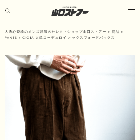
大阪心斎橋のメンズ洋服のセレクトショップ山口ストアー
>
商品
>
PANTS
>
CIOTA 太畝コーデュロイ オックスフォードバックス