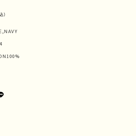
込）
E,NAVY
4
ON100%