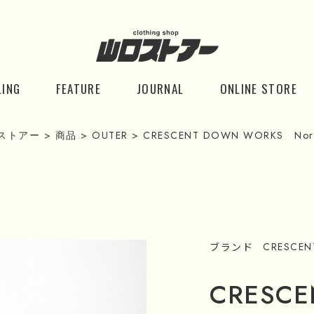
LING
FEATURE
JOURNAL
ONLINE STORE
ストアー
>
商品
>
OUTER
>
CRESCENT DOWN WORKS North 
ブランド
CRESCE
CRESC