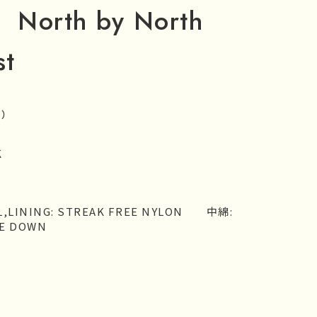
North by North
st
込）
K
L,LINING: STREAK FREE NYLON 中綿:
E DOWN