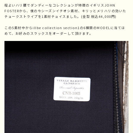
程よいハリ腰でダンディーなコレクションが特徴のイギリスJOHN
FOSTERから、僕の今シーズンイチオシ素材、キリッとメリハリの効いた
チョークストライプを1素材チョイスました。(全型 税込44,000円)
この5素材中からillbe collection section1の6種類のMODELに当ては
めて、お好みのスラックスをオーダーして頂けます。