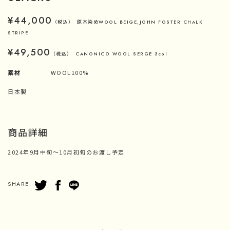
¥44,000
（税込）
原木染めWOOL BEIGE,JOHN FOSTER CHALK
STRIPE
¥49,500
（税込）
CANONICO WOOL SERGE 3col
素材
WOOL100%
日本製
商品詳細
2024年9月中旬～10月初旬のお渡し予定
SHARE