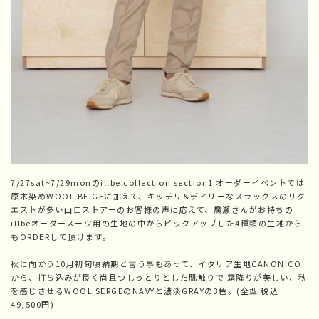
7/27sat~7/29monのillbe collection section1 オーダーイベントでは
原木染めWOOL BEIGEに加えて、キッチリ&デイリーなスラックスのリク
エストが多い山口ストアーのお客様の声に応えて、廣瀬さんがお持ちの
illbeオーダースーツ用の生地の中からピックアップした4種類の生地から
もORDERして頂けます。
秋に向かう10月初旬頃納期と言う事もあって、イタリア生地CANONICO
から、打ち込みが良く尚且つしっとりとした肌触りで 霜降りが美しい、秋
を感じさせるWOOL SERGEのNAVYと濃淡GRAYの3色。(全型 税込
49,500円)