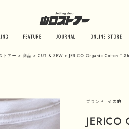
LING
FEATURE
JOURNAL
ONLINE STORE
ストアー
>
商品
>
CUT & SEW
>
JERICO Organic Cotton T-Sh
ブランド
その他
JERICO O