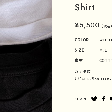
Shirt
¥5,500
（税込
COLOR
WHIT
SIZE
M,L
素材
COTT
カナダ製
174cm,70kg siz
SHARE