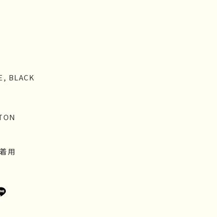
）
E, BLACK
TON
eL着用