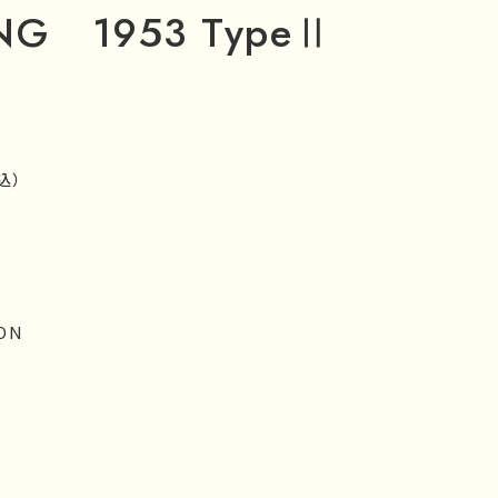
NG 1953 TypeⅡ
込）
ON