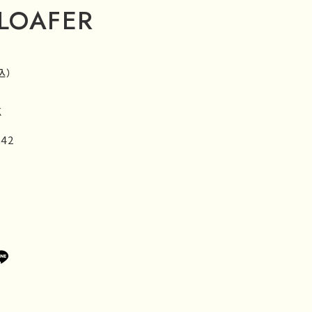
 LOAFER
込）
K
,42