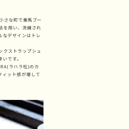
う小さな町で乗馬ブー
法を用い、洗練され
ルなデザインはトレ
ンクストラップシュ
幸いです。
A(ラハラ社)のカ
フィット感が増して