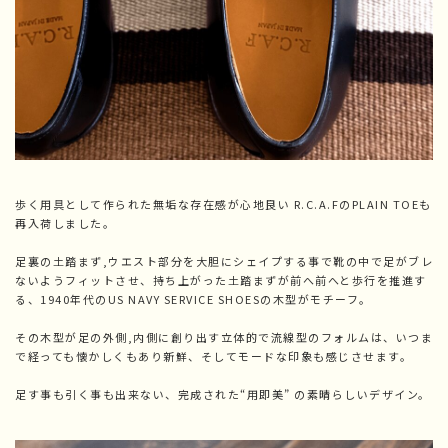
歩く用具として作られた無垢な存在感が心地良い R.C.A.FのPLAIN TOEも
再入荷しました。
足裏の土踏まず,ウエスト部分を大胆にシェイプする事で靴の中で足がブレ
ないようフィットさせ、持ち上がった土踏まずが前へ前へと歩行を推進す
る、1940年代のUS NAVY SERVICE SHOESの木型がモチーフ。
その木型が足の外側,内側に創り出す立体的で流線型のフォルムは、いつま
で経っても懐かしくもあり新鮮、そしてモードな印象も感じさせます。
足す事も引く事も出来ない、完成された“用即美” の素晴らしいデザイン。