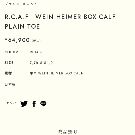
ブランド
R.C.A.F
R.C.A.F WEIN HEIMER BOX CALF
PLAIN TOE
¥64,900
（税込）
COLOR
BLACK
SIZE
7,7h,8,8h,9
素材
牛革 WEIN HEIMER BOX CALF
日本製
SHARE
商品説明