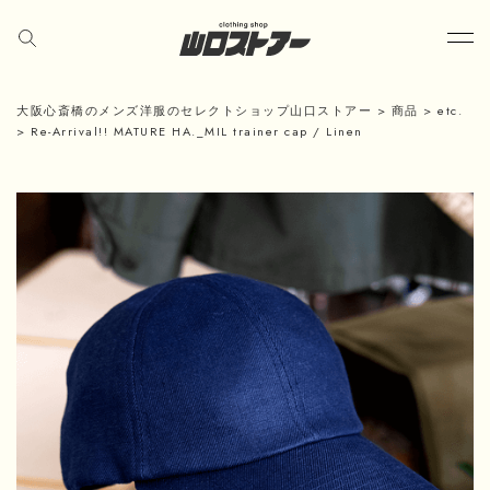
大阪心斎橋のメンズ洋服のセレクトショップ山口ストアー
>
商品
>
etc.
>
Re-Arrival!! MATURE HA._MIL trainer cap / Linen