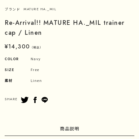
ブランド
MATURE HA._MIL
Re-Arrival!! MATURE HA._MIL trainer
cap / Linen
¥14,300
（税込）
COLOR
Navy
SIZE
Free
素材
Linen
SHARE
商品説明