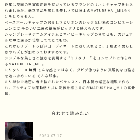
昨年は英国の王室御用達を授かっているブランドのリネンキャップを仕入
れましたが、端正で品を感じる美しさでは日本のMATURE HA._MILも引
けをとりません。
ベースボールキャップの男らしさとリネンのシックな印象のコンビネーシ
ョンには 手のいい工房の縫製がピッタリと映えるんです。
シャンブレーやデニムアイテムとネイビーキャップの合わせも、カジュア
ルな中に深みが倍増してでとても◎。
これからリゾートっぽいコーディネートに取り入れると、丁度よく男らし
さやハズしが加わっておすすめです。
シンプルな美しさと強さを表現する “ミリタリー” をコンセプトに作られ
るMATURE HA._MIL。
ミリタリー = 無骨 そんな感じではなく、ダビデ像のように真理的な力強さ
を追い求めている そんな印象。
ミリ単位で緻密に考え抜かれたバランスと、日本製の端正な縫製で作ら
れ、アクティブな躍動感と共に洗練を感じるのがMATURE HA._MILの真骨
頂。
合わせて読みたい
2023.07.17