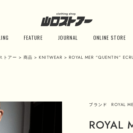
LING
FEATURE
JOURNAL
ONLINE STORE
ストアー
>
商品
>
KNITWEAR
>
ROYAL MER “QUENTIN” ECR
ブランド
ROYAL M
ROYAL 