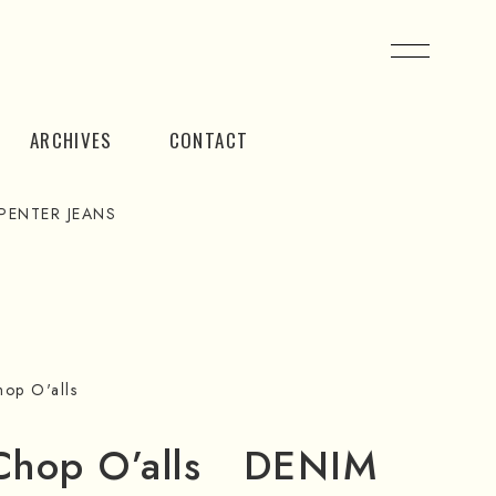
ARCHIVES
CONTACT
PENTER JEANS
op O'alls
Chop O’alls DENIM