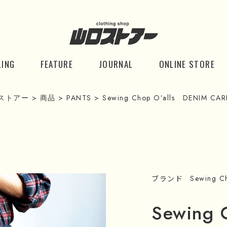
LING
FEATURE
JOURNAL
ONLINE STORE
ストアー
>
商品
>
PANTS
>
Sewing Chop O’alls DENIM CAR
ブランド
Sewing Ch
Sewing 