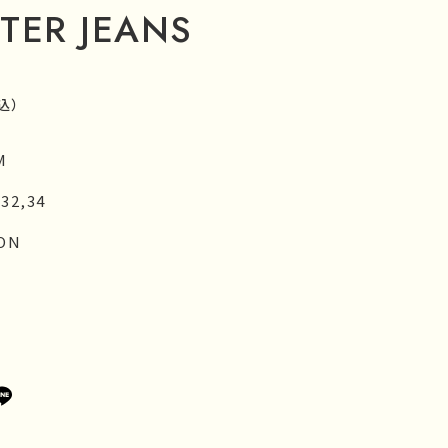
TER JEANS
込）
M
,32,34
ON