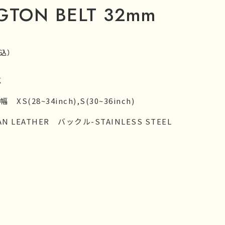
GTON BELT 32mm
込）
K
 XS(28~34inch),S(30~36inch)
IAN LEATHER バックル-STAINLESS STEEL