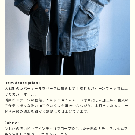
Item description :
大戦期のカバーオールをベースに気負わず羽織れるパターンワークで仕上
げたカバーオール。
所謂ビンテージの色落ちとはまた違ったムードを目指した加工は、職人の
手作業と様々な洗い加工をいくつも組み合わながら、奥行きのあるフェー
ドや色彩の濃淡を細かく調整して仕上げています。
Fabric :
少し色の浅いピュアインディゴでロープ染色した米綿のナチュラルなムラ
糸を使用して織り上げた9.5ozデニム。