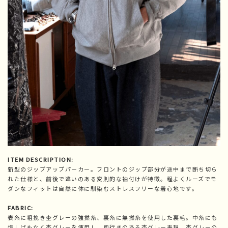
ITEM DESCRIPTION:
新型のジップアップパーカー。フロントのジップ部分が途中まで断ち切ら
れた仕様と、前後で違いのある変則的な袖付けが特徴。程よくルーズでモ
ダンなフィットは自然に体に馴染むストレスフリーな着心地です。
FABRIC:
表糸に粗挽き杢グレーの強撚糸、裏糸に無撚糸を使用した裏毛。中糸にも
惜しげもなく杢グレーを使用し、奥行きのある杢グレー表現。杢グレーの