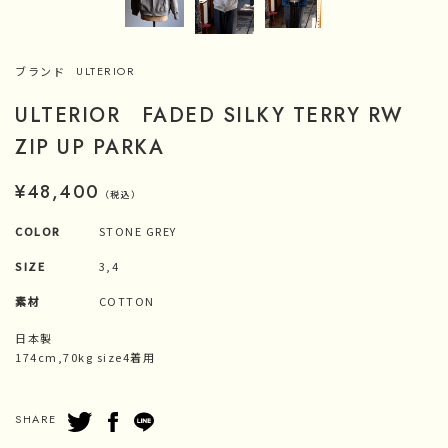
ブランド
ULTERIOR
ULTERIOR FADED SILKY TERRY RW
ZIP UP PARKA
¥48,400
（税込）
COLOR
STONE GREY
SIZE
3,4
素材
COTTON
日本製
174cm,70kg size4着用
SHARE