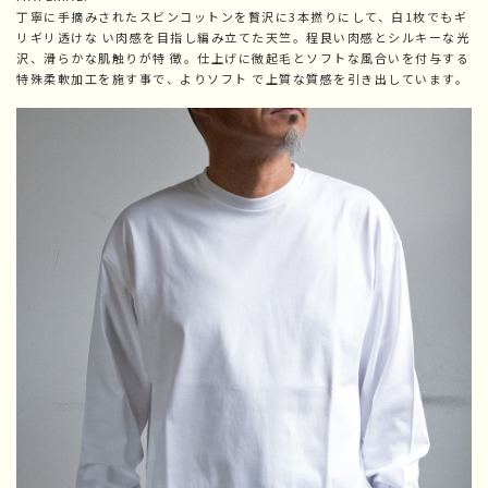
丁寧に手摘みされたスビンコットンを贅沢に3本撚りにして、白1枚でもギ
リギリ透けな い肉感を目指し編み立てた天竺。程良い肉感とシルキーな光
沢、滑らかな肌触りが特 徴。仕上げに微起毛とソフトな風合いを付与する
特殊柔軟加工を施す事で、よりソフト で上質な質感を引き出しています。