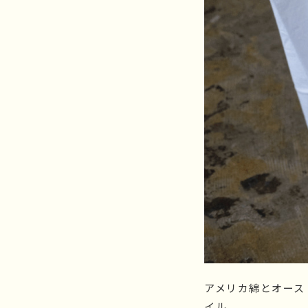
アメリカ綿とオース
イル。