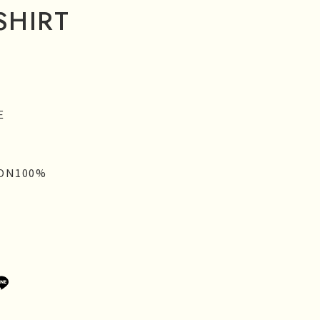
SHIRT
）
E
ON100%