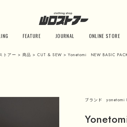
LING
FEATURE
JOURNAL
ONLINE STORE
ストアー
>
商品
>
CUT & SEW
>
Yonetomi NEW BASIC PACK
ブランド
yonetomi
Yoneto