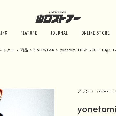
LING
FEATURE
JOURNAL
ONLINE STORE
ストアー
>
商品
>
KNITWEAR
>
yonetomi NEW BASIC High Twi
ブランド
yonetomi
yonetom