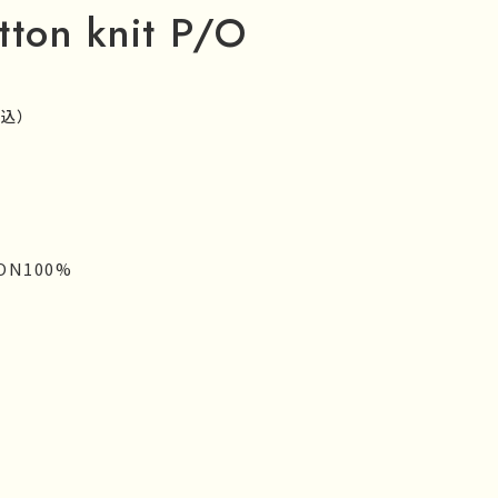
tton knit P/O
税込）
ON100%