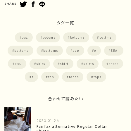
SHARE
タグ一覧
bag
botoms
botooms
bottms
bottoms
bottpms
cap
e
ERA.
etc.
shirs
shirt
shirts
shoes
t
top
topos
tops
合わせて読みたい
2023.01.26
Fairfax alternative Regular Collar
Shirts