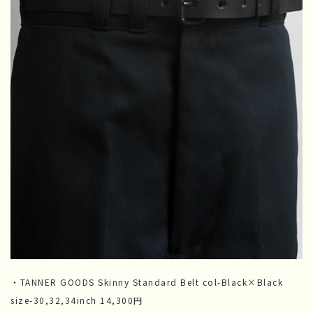
・TANNER GOODS Skinny Standard Belt col-Black×Black
size-30,32,34inch 14,300円