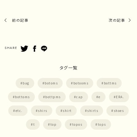
前の記事
次の記事
SHARE
タグ一覧
bag
botoms
botooms
bottms
bottoms
bottpms
cap
e
ERA.
etc.
shirs
shirt
shirts
shoes
t
top
topos
tops