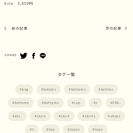
Ecru 3,850円
前の記事
次の記事
SHARE
タグ一覧
bag
botoms
botooms
bottms
bottoms
bottpms
cap
e
ERA.
etc.
shirs
shirt
shirts
shoes
t
top
topos
tops