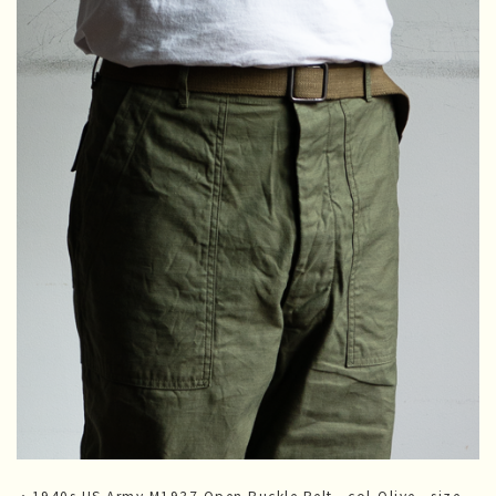
・1940s US Army M1937 Open Buckle Belt col-Olive size-