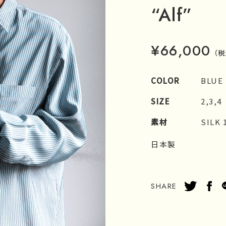
“Alf”
¥66,000
（税
COLOR
BLUE
SIZE
2,3,4
素材
SILK 
日本製
SHARE