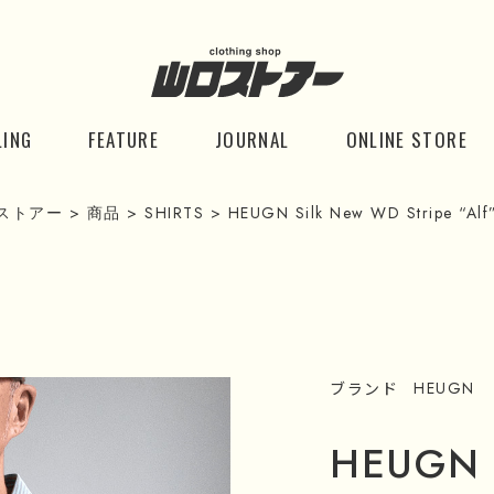
LING
FEATURE
JOURNAL
ONLINE STORE
ストアー
>
商品
>
SHIRTS
>
HEUGN Silk New WD Stripe “Alf
ブランド
HEUGN
HEUGN S