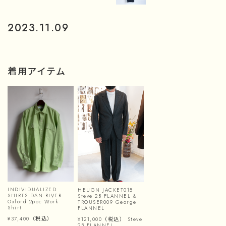
2023.11.09
着用アイテム
INDIVIDUALIZED
HEUGN JACKET015
SHIRTS DAN RIVER
Steve 2B FLANNEL &
Oxford 2poc Work
TROUSER009 George
Shirt
FLANNEL
¥37,400
（税込）
¥121,000
（税込）
Steve
2B FLANNEL