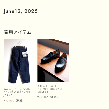
June12, 2025
着用アイテム
R.C.A.F WEIN
HEIMER BOX CALF
Sewing Chop O’alls
LOAFER
DENIM CARPENTER
JEANS
¥64,900
（税込）
¥30,800
（税込）