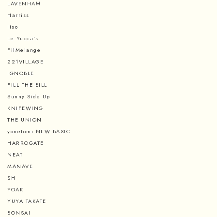
LAVENHAM
Harriss
liso
Le Yucca's
FilMelange
221VILLAGE
IGNOBLE
FILL THE BILL
Sunny Side Up
KNIFEWING
THE UNION
yonetomi NEW BASIC
HARROGATE
NEAT
MANAVE
SH
YOAK
YUYA TAKATE
BONSAI