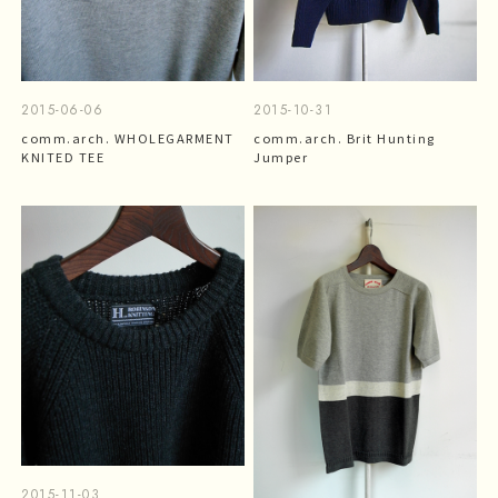
2015-06-06
2015-10-31
comm.arch. WHOLEGARMENT
comm.arch. Brit Hunting
KNITED TEE
Jumper
2015-11-03