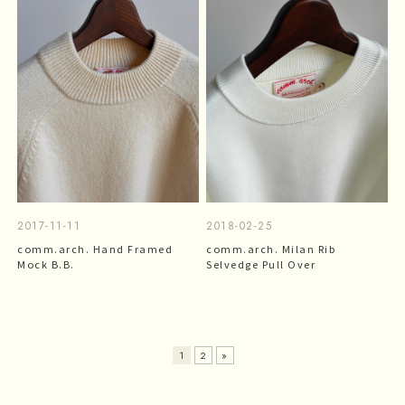
2017-11-11
2018-02-25
comm.arch. Hand Framed
comm.arch. Milan Rib
Mock B.B.
Selvedge Pull Over
1
2
»