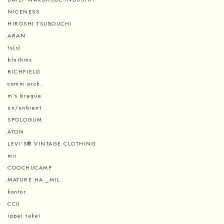
NICENESS
HIROSHI TSUBOUCHI
ARAN
ts(s)
blurhms
RICHFIELD
comm.arch.
m's braque
un/unbient
SPOLOGUM
ATON
LEVI'S® VINTAGE CLOTHING
mii
COOCHUCAMP
MATURE HA._MIL
kontor
CCU
ippei takei