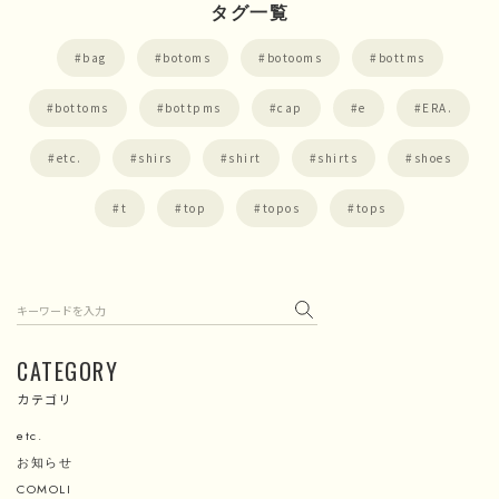
タグ一覧
bag
botoms
botooms
bottms
bottoms
bottpms
cap
e
ERA.
etc.
shirs
shirt
shirts
shoes
t
top
topos
tops
検索
CATEGORY
カテゴリ
etc.
お知らせ
COMOLI