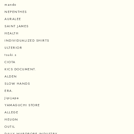
mando
NEPENTHES
AURALEE
SAINT JAMES
HEALTH
INDIVIDUALIZED SHIRTS
ULTERIOR
tsuki.s
CIOTA
KICS DOCUMENT.
ALDEN
SLOW HANDS
ERA.
Jipijapa
YAMAGUCHI STORE
ALLEGE
HEUGN
OUTIL
DAILY WARDROBE INDUSTRY