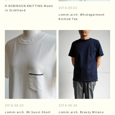
H.ROBINSON KNITTING Made
2016-05-02
in Scottland
comm.arch. Wholegarment
Knitted Tee
2016-05-20
2016-05-30
comm.arch. Mr.Suvin Short
comm.arch. Breezy Milano