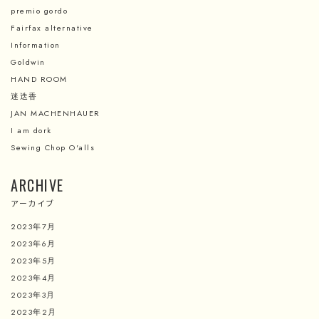
premio gordo
Fairfax alternative
Information
Goldwin
HAND ROOM
迷迭香
JAN MACHENHAUER
I am dork
Sewing Chop O'alls
ARCHIVE
アーカイブ
2023年7月
2023年6月
2023年5月
2023年4月
2023年3月
2023年2月