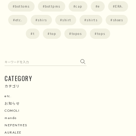
bottoms
bottpms
cap
e
ERA.
etc.
shirs
shirt
shirts
shoes
t
top
topos
tops
検索
CATEGORY
カテゴリ
etc.
お知らせ
COMOLI
mando
NEPENTHES
AURALEE