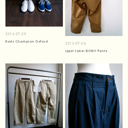
2013-07-29
Keds Champion Oxford
2013-07-26
ippei takei BON!! Pants