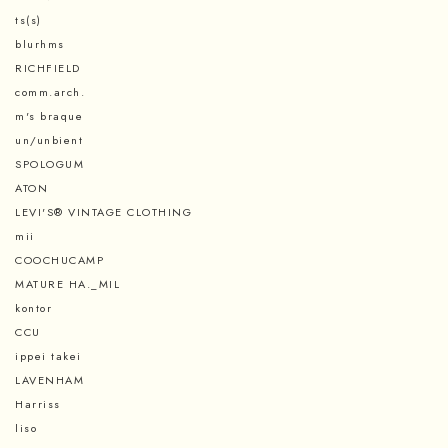
ts(s)
blurhms
RICHFIELD
comm.arch.
m's braque
un/unbient
SPOLOGUM
ATON
LEVI'S® VINTAGE CLOTHING
mii
COOCHUCAMP
MATURE HA._MIL
kontor
CCU
ippei takei
LAVENHAM
Harriss
liso