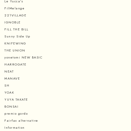
Le Yucca's
FilMelange
221VILLAGE
IGNOBLE
FILL THE BILL
Sunny Side Up
KNIFEWING
THE UNION
yonetomi NEW BASIC
HARROGATE
NEAT
MANAVE
SH
YOAK
YUYA TAKATE
BONSAI
premio gordo
Fairfax alternative
Information