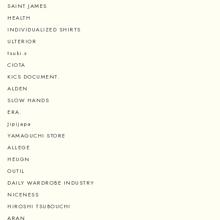
SAINT JAMES
HEALTH
INDIVIDUALIZED SHIRTS
ULTERIOR
tsuki.s
CIOTA
KICS DOCUMENT.
ALDEN
SLOW HANDS
ERA.
Jipijapa
YAMAGUCHI STORE
ALLEGE
HEUGN
OUTIL
DAILY WARDROBE INDUSTRY
NICENESS
HIROSHI TSUBOUCHI
ARAN