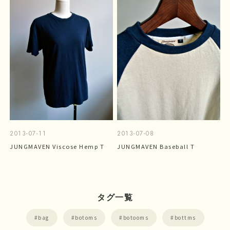
2013-07-11
2013-07-08
JUNGMAVEN Viscose Hemp T
JUNGMAVEN Baseball T
タグ一覧
bag
botoms
botooms
bottms