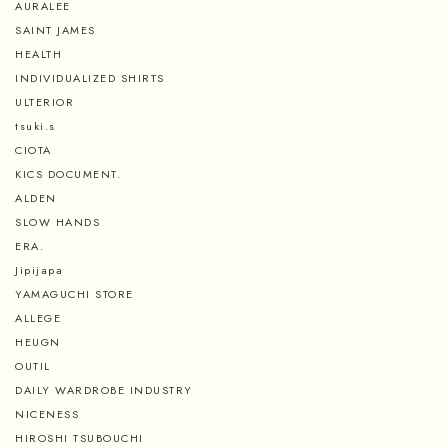
AURALEE
SAINT JAMES
HEALTH
INDIVIDUALIZED SHIRTS
ULTERIOR
tsuki.s
CIOTA
KICS DOCUMENT.
ALDEN
SLOW HANDS
ERA.
Jipijapa
YAMAGUCHI STORE
ALLEGE
HEUGN
OUTIL
DAILY WARDROBE INDUSTRY
NICENESS
HIROSHI TSUBOUCHI