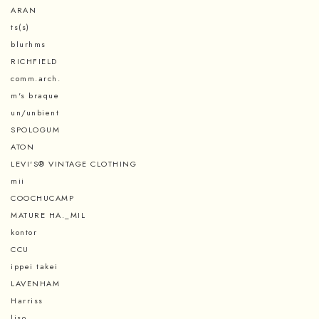
ARAN
ts(s)
blurhms
RICHFIELD
comm.arch.
m's braque
un/unbient
SPOLOGUM
ATON
LEVI'S® VINTAGE CLOTHING
mii
COOCHUCAMP
MATURE HA._MIL
kontor
CCU
ippei takei
LAVENHAM
Harriss
liso