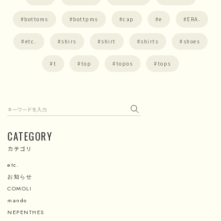
bottoms
bottpms
cap
e
ERA.
etc.
shirs
shirt
shirts
shoes
t
top
topos
tops
検索
CATEGORY
カテゴリ
etc.
お知らせ
COMOLI
mando
NEPENTHES