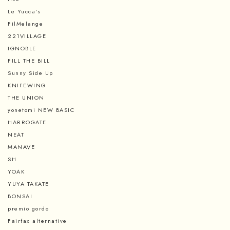
Le Yucca's
FilMelange
221VILLAGE
IGNOBLE
FILL THE BILL
Sunny Side Up
KNIFEWING
THE UNION
yonetomi NEW BASIC
HARROGATE
NEAT
MANAVE
SH
YOAK
YUYA TAKATE
BONSAI
premio gordo
Fairfax alternative