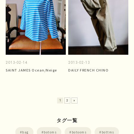
2013-02-14
2013-02-13
SAINT JAMES Ocean/Neige
DAILY FRENCH CHINO
1
2
»
タグ一覧
bag
botoms
botooms
bottms