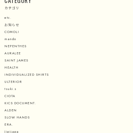
CATEGORY
カテゴリ
etc.
お知らせ
COMOLI
mando
NEPENTHES
AURALEE
SAINT JAMES
HEALTH
INDIVIDUALIZED SHIRTS
ULTERIOR
tsuki.s
CIOTA
KICS DOCUMENT.
ALDEN
SLOW HANDS
ERA.
Jipijapa