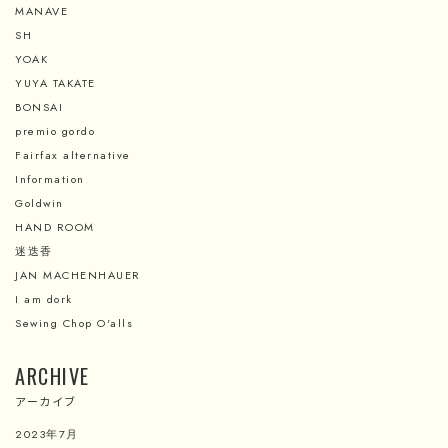
MANAVE
SH
YOAK
YUYA TAKATE
BONSAI
premio gordo
Fairfax alternative
Information
Goldwin
HAND ROOM
迷迭香
JAN MACHENHAUER
I am dork
Sewing Chop O'alls
ARCHIVE
アーカイブ
2023年7月