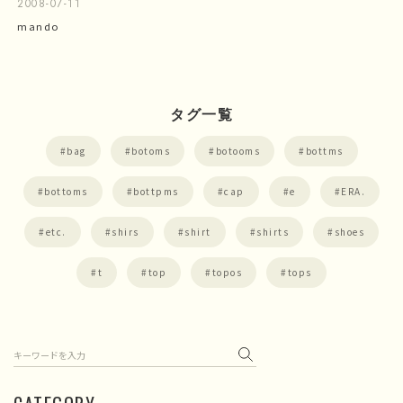
2008-07-11
mando
タグ一覧
bag
botoms
botooms
bottms
bottoms
bottpms
cap
e
ERA.
etc.
shirs
shirt
shirts
shoes
t
top
topos
tops
検索