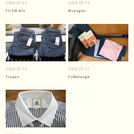
2008-07-24
2008-07-19
Fil’EM Alls
Wrangler
2008-07-18
2008-07-11
Tropan
FilMelange