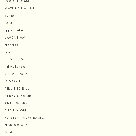
COOCHUCAMP
MATURE HA._MIL
kontor
CCU
ippei takei
LAVENHAM
Harriss
liso
Le Yucca's
FilMelange
221VILLAGE
IGNOBLE
FILL THE BILL
Sunny Side Up
KNIFEWING
THE UNION
yonetomi NEW BASIC
HARROGATE
NEAT