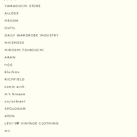
YAMAGUCHI STORE
ALLEGE
HEUGN
OUTIL
DAILY WARDROBE INDUSTRY
NICENESS
HIROSHI TSUBOUCHI
ARAN
ts(s)
blurhms
RICHFIELD
comm.arch.
m's braque
un/unbient
SPOLOGUM
ATON
LEVI'S® VINTAGE CLOTHING
mii